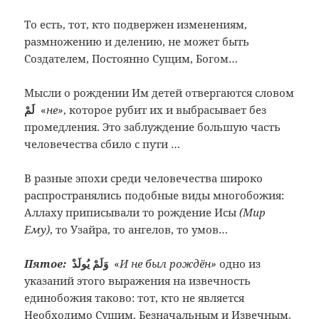
То есть, тот, кто подвержен изменениям,
размножению и делению, не может быть
Создателем, Постоянно Сущим, Богом…
Мысли о рождении Им детей отвергаются словом
لَمْ
«
не»
, которое рубит их и выбрасывает без
промедления. Это заблуждение большую часть
человечества сбило с пути …
В разные эпохи среди человечества широко
распространялись подобные виды многобожия:
Аллаху приписывали то рождение Исы
(Мир
Ему)
, то Узайра, то ангелов, то умов…
Пятое:
وَلَمْ يُولَدْ
«
И не был рождён»
одно из
указаний этого выражения на извечность
единобожия таково: тот, кто не является
Необходимо Сущим, Безначальным и Извечным,