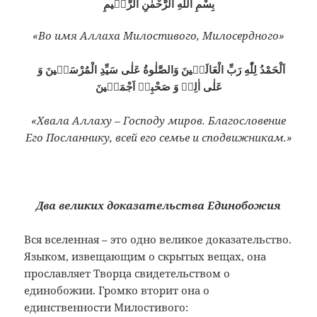
بِسْمِ اللّٰهِ الرَّحْمٰنِ الرَّحٖيمِ
«Во имя Аллаха Милостивого, Милосердного»
اَلْحَمْدُ لِلّٰهِ رَبِّ الْعَالَمٖينَ وَالصَّلٰوةُ عَلٰى سَيِّدِ الْمُرْسَلٖينَ وَ
عَلٰى اٰلِهٖ وَ صَحْبِهٖ اَجْمَعٖينَ
«Хвала Аллаху – Господу миров. Благословение
Его Посланнику, всей его семье и сподвижникам.»
Два великих доказательства Единобожия
Вся вселенная – это одно великое доказательство.
Языком, извещающим о скрытых вещах, она
прославляет Творца свидетельством о
единобожии. Громко вторит она о
единственности Милостивого: