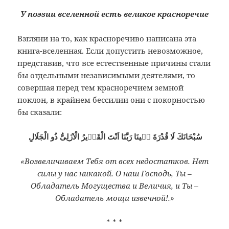
У поэзии вселенной есть великое красноречие
Взгляни на то, как красноречиво написана эта
книга-вселенная. Если допустить невозможное,
представив, что все естественные причины стали
бы отдельными независимыми деятелями, то
совершая перед тем красноречием земной
поклон, в крайнем бессилии они с покорностью
бы сказали:
سُبْحَانَكَ لَا قُدْرَةَ فٖينَا رَبَّنَا اَنْتَ الْقَدٖيرُ الْاَزَلِىُّ ذُو الْجَلَالِ
«Возвеличиваем Тебя от всех недостатков. Нет
силы у нас никакой. О наш Господь, Ты –
Обладатель Могущества и Величия, и Ты –
Обладатель мощи извечной!.»
* * *