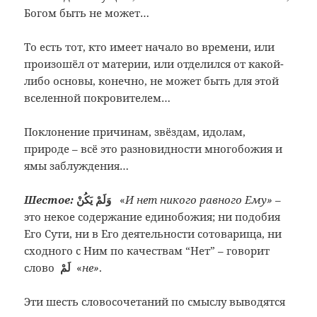
Богом быть не может…
То есть тот, кто имеет начало во времени, или
произошёл от материи, или отделился от какой-
либо основы, конечно, не может быть для этой
вселенной покровителем…
Поклонение причинам, звёздам, идолам,
природе – всё это разновидности многобожия и
ямы заблуждения…
Шестое:
وَلَمْ يَكُنْ
«
И нет никого равного Ему»
–
это некое содержание единобожия; ни подобия
Его Сути, ни в Его деятельности сотоварища, ни
сходного с Ним по качествам “Нет” – говорит
слово
لَمْ
«
не»
.
Эти шесть словосочетаний по смыслу выводятся