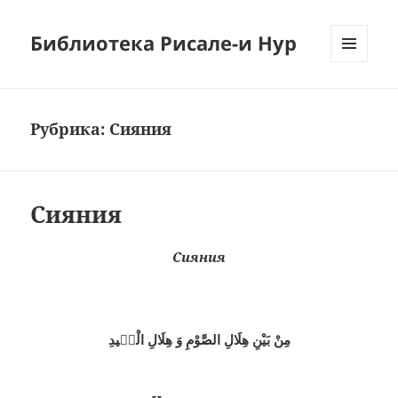
Библиотека Рисале-и Нур
МЕНЮ
И
ВИДЖЕТЫ
Рубрика:
Сияния
Сияния
Сияния
مِنْ بَيْنِ هِلَالِ الصَّوْمِ وَ هِلَالِ الْعٖيدِ