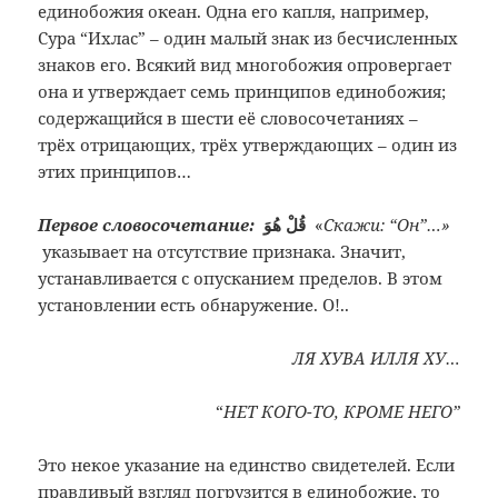
единобожия океан. Одна его капля, например,
Сура “Ихлас” – один малый знак из бесчисленных
знаков его. Всякий вид многобожия опровергает
она и утверждает семь принципов единобожия;
содержащийся в шести её словосочетаниях –
трёх отрицающих, трёх утверждающих – один из
этих принципов…
Первое словосочетание:
قُلْ هُوَ
«
Скажи: “Он”…»
указывает на отсутствие признака. Значит,
устанавливается с опусканием пределов. В этом
установлении есть обнаружение. О!..
ЛЯ ХУВА ИЛЛЯ ХУ…
“
НЕТ КОГО-ТО, КРОМЕ НЕГО”
Это некое указание на единство свидетелей. Если
правдивый взгляд погрузится в единобожие, то