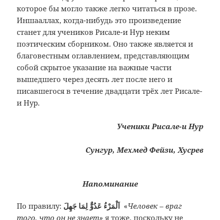
которое бы могло также легко читаться в прозе.
Иншааллах, когда-нибудь это произведение
станет для учеников Рисале-и Нур неким
поэтическим сборником. Оно также является и
благовестным оглавлением, представляющим
собой скрытое указание на важные части
вышедшего через десять лет после него и
писавшегося в течение двадцати трёх лет Рисале-
и Нур.
Ученики Рисале-и Нур
Сунгур, Мехмед Фейзи, Хусрев
Напоминание
По правилу:
اَلْمَرْءُ عَدُوٌّ لِمَا جَهِلَ
«
Человек – враг
того, что он не знает»
я тоже, поскольку не