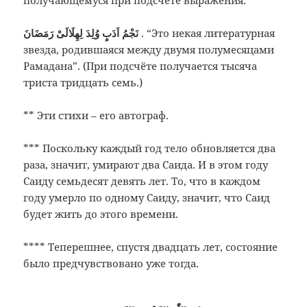
получающемуся при подсчёте выражения:
اَدَبٍ وُلِدَ لِهِلَالَىْ رَمَضَانَ
نَجْمُ
.
“Это некая литературная
звезда,
родившаяся между двумя полумесяцами
Рамадана”. (При подсчёте получается
тысяча
триста тридцать семь.)
**
Эти стихи – его автограф.
***
Поскольку каждый год тело обновляется
два
раза, значит, умирают два Саида. И
в этом году
Саиду семьдесят девять лет.
То, что в каждом
году умерло по одному
Саиду, значит, что Саид
будет жить до
этого времени.
****
Теперешнее, спустя двадцать лет,
состояние
было предчувствовано уже
тогда.