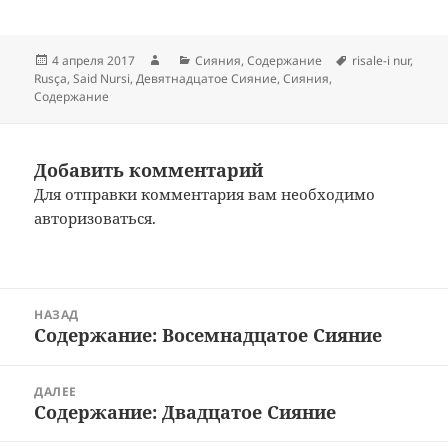
Опубликовано
Автор
Рубрики
Метки
4 апреля 2017
Сияния
,
Содержание
risale-i nur
,
Rusça
,
Said Nursi
,
Девятнадцатое Сияние
,
Сияния
,
Содержание
Добавить комментарий
Для отправки комментария вам необходимо
авторизоваться
.
Навигация
НАЗАД
по
Содержание: Восемнадцатое Сияние
Предыдущая
записям
запись:
ДАЛЕЕ
Содержание: Двадцатое Сияние
Следующая
запись: