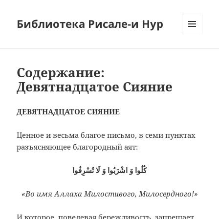
Библиотека Рисале-и Нур
МЕНЮ
И
ВИДЖЕТЫ
Содержание:
Девятнадцатое Сияние
ДЕВЯТНАДЦАТОЕ СИЯНИЕ
Ценное и весьма благое письмо, в семи пунктах
разъясняющее благородный аят:
كُلُوا وَ اشْرَبُوا وَ لَا تُسْرِفُوا
«Во имя Аллаха Милостивого, Милосердного!»
И которое, повелевая бережливость, запрещает