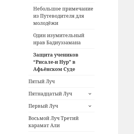
Небольшое примечание
из Путеводителя для
молодёжи
Один изумительный
нрав Бадиуззамана
Защита учеников
“Рисале-и Нур” в
Афьёнском Суде
Пятый Луч
раскрыть
Пятнадцатый Луч
дочернее
раскрыть
меню
Первый Луч
дочернее
меню
Восьмой Луч Третий
карамат Али