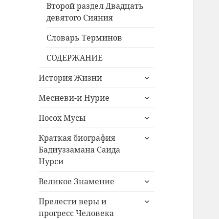
Второй раздел Двадцать
девятого Сияния
Словарь Терминов
СОДЕРЖАНИЕ
раскрыть
История Жизни
дочернее
раскрыть
меню
Месневи-и Нурие
дочернее
раскрыть
меню
Посох Мусы
дочернее
раскрыть
меню
Краткая биография
дочернее
Бадиуззамана Саида
меню
Нурси
раскрыть
Великое Знамение
дочернее
раскрыть
меню
Прелести веры и
дочернее
прогресс Человека