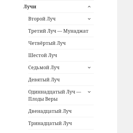
раскрыть
меню
Лучи
дочернее
раскрыть
меню
Второй Луч
дочернее
меню
Третий Луч — Мунаджат
Четвёртый Луч
Шестой Луч
раскрыть
Седьмой Луч
дочернее
меню
Девятый Луч
раскрыть
Одиннадцатый Луч —
дочернее
Плоды Веры
меню
Двенадцатый Луч
Тринадцатый Луч