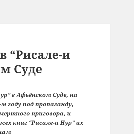
в “Рисале-и
ом Суде
ур” в Афьёнском Суде, на
-м году под пропаганду,
мертного приговора, и
ех книг “Рисале-и Нур” их
цам