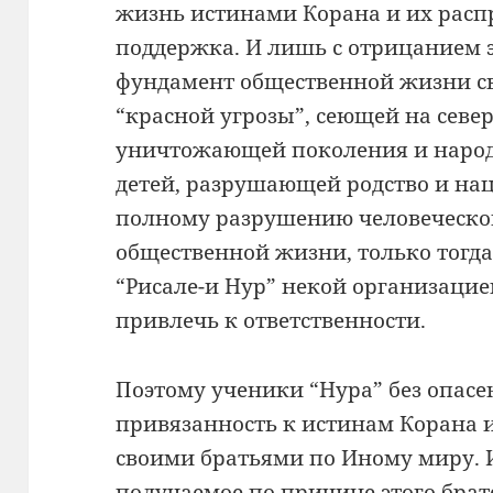
жизнь истинами Корана и их расп
поддержка. И лишь с отрицанием
фундамент общественной жизни св
“красной угрозы”, сеющей на севе
уничтожающей поколения и народы
детей, разрушающей родство и на
полному разрушению человеческо
общественной жизни, только тогд
“Рисале-и Нур” некой организацие
привлечь к ответственности.
Поэтому ученики “Нура” без опас
привязанность к истинам Корана 
своими братьями по Иному миру. 
получаемое по причине этого братс