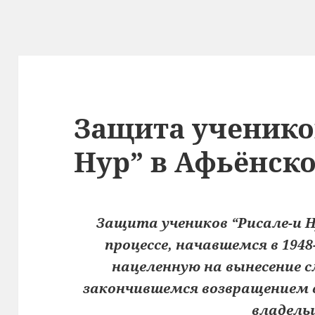
Защита ученико
Нур” в Афьёнск
Защита учеников “Рисале-и Н
процессе, начавшемся в 1948
нацеленную на вынесение с
закончившемся возвращением вс
владель