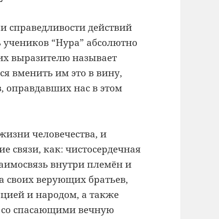
 и справедливости действий
ь учеников “Нура” абсолютно
 их выразителю называет
ся вменить им это в вину,
в, оправдавших нас в этом
жизни человечества, и
е связи, как: чистосердечная
аимосвязь внутри племён и
а своих верующих братьев,
ацией и народом, а также
ь со спасающими вечную