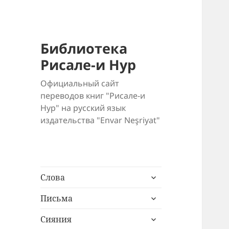
Библиотека
Рисале-и Нур
Официальный сайт
переводов книг "Рисале-и
Нур" на русский язык
издательства "Envar Neşriyat"
раскрыть
Слова
дочернее
раскрыть
меню
Письма
дочернее
раскрыть
меню
Сияния
дочернее