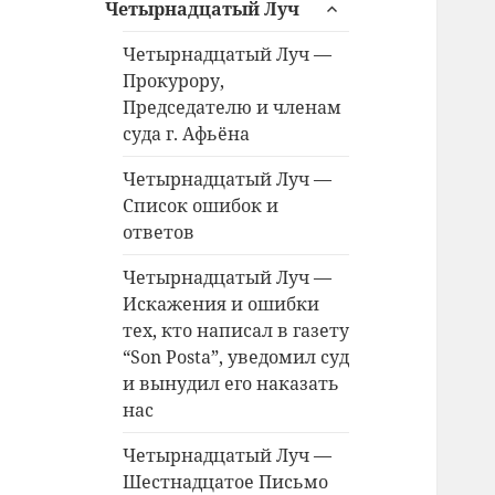
раскрыть
Четырнадцатый Луч
дочернее
меню
Четырнадцатый Луч —
Прокурору,
Председателю и членам
суда г. Афьёна
Четырнадцатый Луч —
Список ошибок и
ответов
Четырнадцатый Луч —
Искажения и ошибки
тех, кто написал в газету
“Son Posta”, уведомил суд
и вынудил его наказать
нас
Четырнадцатый Луч —
Шестнадцатое Письмо