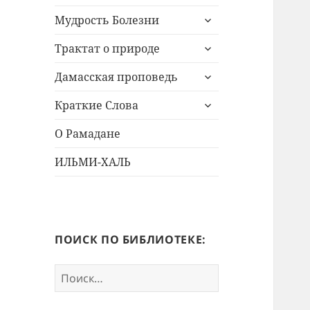
меню
раскрыть
Мудрость Болезни
дочернее
раскрыть
меню
Трактат о природе
дочернее
раскрыть
меню
Дамасская проповедь
дочернее
раскрыть
меню
Краткие Слова
дочернее
меню
О Рамадане
ИЛЬМИ-ХАЛЬ
ПОИСК ПО БИБЛИОТЕКЕ:
Найти: