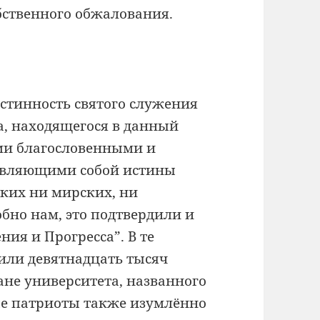
обственного обжалования.
стинность святого служения
за, находящегося в данный
ими благословенными и
авляющими собой истины
аких ни мирских, ни
обно нам, это подтвердили и
ия и Прогресса”. В те
или девятнадцать тысяч
ане университета, названного
ные патриоты также изумлённо