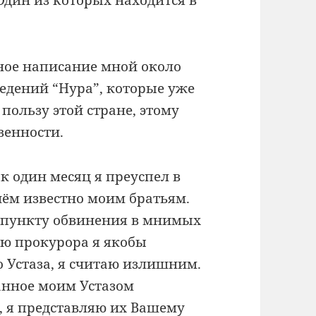
шное написание мной около
едений “Нура”, которые уже
пользу этой стране, этому
венности.
ак один месяц я преуспел в
чём известно моим братьям.
 пункту обвинения в мнимых
ию прокурора я якобы
 Устаза, я считаю излишним.
анное моим Устазом
, я представляю их Вашему