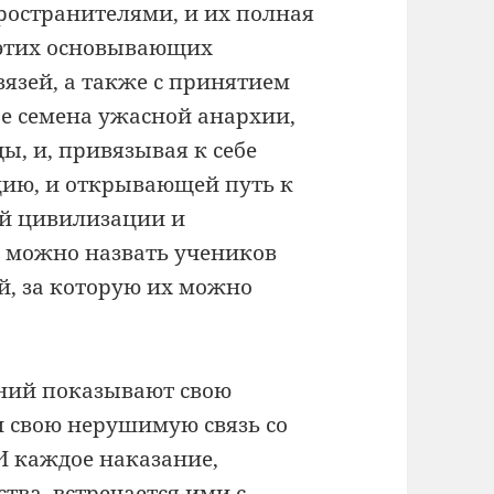
ространителями, и их полная
 этих основывающих
язей, а также с принятием
ре семена ужасной анархии,
, и, привязывая к себе
цию, и открывающей путь к
й цивилизации и
а можно назвать учеников
й, за которую их можно
ений показывают свою
и свою нерушимую связь со
И каждое наказание,
тва, встречается ими с