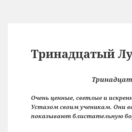
Тринадцатый Л
Тринадцат
Очень ценные, светлые и искре
Устазом своим ученикам. Они 
показывают блистательную бор