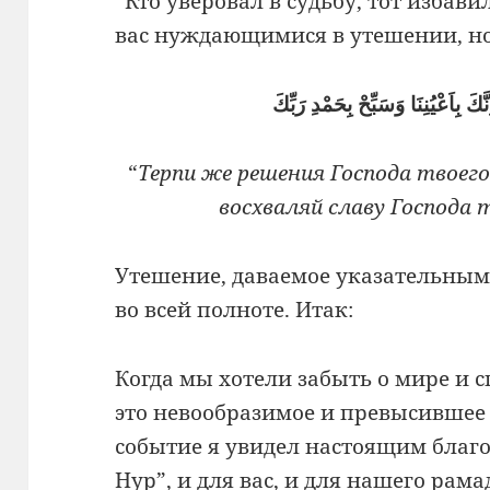
“Кто уверовал в судьбу, тот избави
вас нуждающимися в утешении, но 
َكَ بِاَعْيُنِنَا وَسَبِّحْ بِحَمْدِ رَبِّكَ
“
Терпи же решения Господа твоего
восхваляй славу Господа т
Утешение, даваемое указательным 
во всей полноте. Итак:
Когда мы хотели забыть о мире и 
это невообразимое и превысившее 
событие я увидел настоящим благом
Нур”, и для вас, и для нашего рама