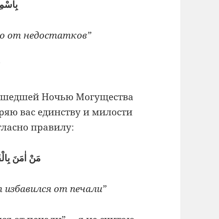
بِاسْمِ
го от недостатков”
!
рошедшей Ночью Могущества
ряю вас единству и милости
ласно правилу:
مَنْ اٰمَنَ بِالْق
т избавился от печали”