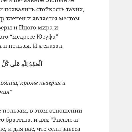
и похвалить стойкость таких,
ир тленен и является местом
веры и Иного мира и
ого “медресе Юсуфа”
и пользы. И я сказал:
اَلْحَمْدُ لِلّٰهِ عَلٰى كُل
оянии, кроме неверия и
ния”
е пользам, в этом отношении
о братства, и для “Рисале-и
, и для вас, что если завеса