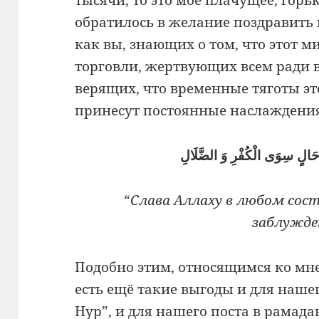
обратилось в желание поздравить 
как вы, знающих о том, что этот м
торговли, жертвующих всем ради 
верящих, что временные тяготы эт
принесут постоянные наслаждения 
ِّ حَالٍ سِوَى الْكُفْرِ وَ الضَّلَالِ
“
Слава Аллаху в любом сост
заблужде
Подобно этим, относящимся ко мн
есть ещё такие выгоды и для нашег
Нур”, и для нашего поста в рамадане