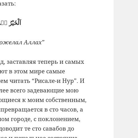
зать:
اَلْخَيْرُ فٖى
пожелал Аллах”
д, заставляя теперь и самых
ют в этом мире самые
м читать “Рисале-и Нур”. И
лее всего задевающие мою
ющиеся к моим собственным,
превращается в сто часов, а
ном городе, с поклонением,
оводит те сто савабов до
кое и печальное состояние