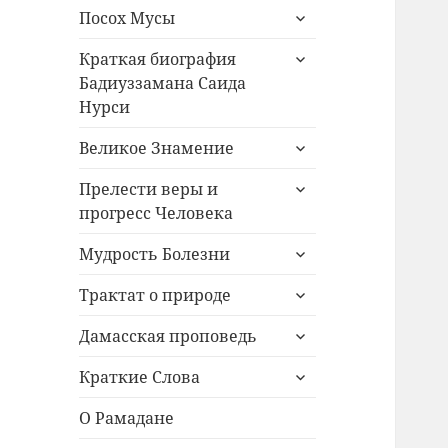
раскрыть
меню
Посох Мусы
дочернее
раскрыть
меню
Краткая биография
дочернее
Бадиуззамана Саида
меню
Нурси
раскрыть
Великое Знамение
дочернее
раскрыть
меню
Прелести веры и
дочернее
прогресс Человека
меню
раскрыть
Мудрость Болезни
дочернее
раскрыть
меню
Трактат о природе
дочернее
раскрыть
меню
Дамасская проповедь
дочернее
раскрыть
меню
Краткие Слова
дочернее
меню
О Рамадане