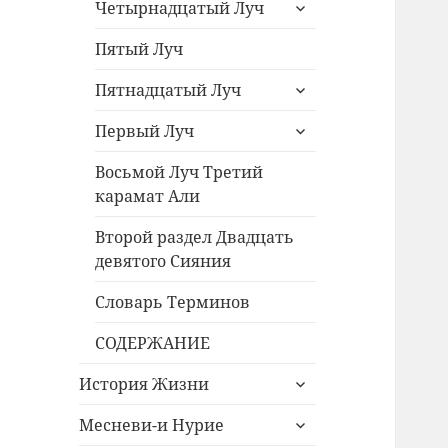
раскрыть
Четырнадцатый Луч
дочернее
меню
Пятый Луч
раскрыть
Пятнадцатый Луч
дочернее
раскрыть
меню
Первый Луч
дочернее
меню
Восьмой Луч Третий
карамат Али
Второй раздел Двадцать
девятого Сияния
Словарь Терминов
СОДЕРЖАНИЕ
раскрыть
История Жизни
дочернее
раскрыть
меню
Месневи-и Нурие
дочернее