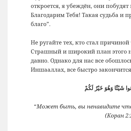
откроется, я убеждён, они побудят 
Благодарим Тебя! Такая судьба и 
благо”.
Не ругайте тех, кто стал причиной
Страшный и широкий план этого н
давно. Однако для нас все обошлос
Иншааллах, все быстро закончится.
ا شَيْئًا وَهُوَ خَيْرٌ لَكُمْ
“
Может быть, вы ненавидите что-н
(Коран 2: