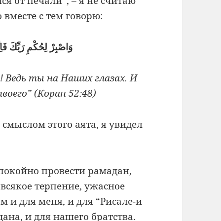
лся от печали”, – я не считаю
вместе с тем говорю:
وَاصْبِرْ لِحُكْمِ رَبِّكَ فَاِنّ
! Ведь ты на Наших глазах. И
воего” (Коран 52:48)
смыслом этого аята, я увидел
спокойно провести рамадан,
всякое терпение, ужасное
 и для меня, и для “Рисале-и
дана, и для нашего братства.