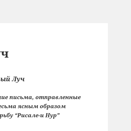
уч
ый Луч
нние письма, отправленные
весьма ясным образом
ьбу “Рисале-и Нур”