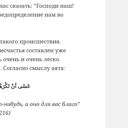
нас сказать: “Господи наш!
предопределение нам во
 такого происшествия.
есчастья составлен уже
ь очень и очень легко.
 Согласно смыслу аята:
عَسٰٓى اَنْ تَكْرَهُو
ибудь, а оно для вас благо”
216)