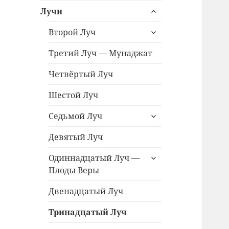
раскрыть
меню
Лучи
дочернее
раскрыть
меню
Второй Луч
дочернее
меню
Третий Луч — Мунаджат
Четвёртый Луч
Шестой Луч
раскрыть
Седьмой Луч
дочернее
меню
Девятый Луч
раскрыть
Одиннадцатый Луч —
дочернее
Плоды Веры
меню
Двенадцатый Луч
Тринадцатый Луч