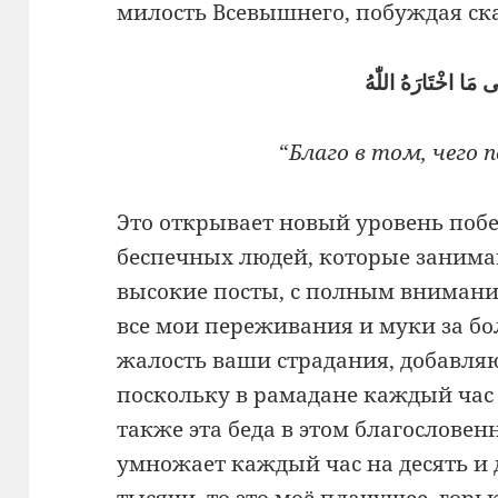
милость Всевышнего, побуждая ска
 مَا اخْتَارَهُ اللّٰهُ
“
Благо в том, чего 
Это открывает новый уровень побе
беспечных людей, которые занима
высокие посты, с полным внимание
все мои переживания и муки за бо
жалость ваши страдания, добавля
поскольку в рамадане каждый час 
также эта беда в этом благословен
умножает каждый час на десять и д
тысячи, то это моё плачущее, горь