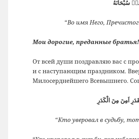
هٖ سُبْحَانَهُ
“
Во имя Него, Пречисто
Мои дорогие, преданные братья
От всей души поздравляю вас с п
и с наступающим праздником. Вве
Милосерднейшего Всевышнего. Сог
َدَرِ اَمِنَ مِنَ الْكَدَرِ
“
Кто уверовал в судьбу, то