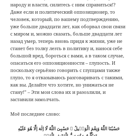
народу и власти, силитесь с ним справиться!?
Даже если и политический оппозиционер, то
человек, который, по вашему подтверждению,
уже больше двадцати лет, как оборвал свои связи
с миром и, можно сказать, больше двадцати лет
назад умер, теперь вновь придя к жизни, уже не
станет без толку лезть в политику и, нанося себе
большой вред, бороться с вами, а в таком случае,
опасаться его оппозиционности – глупость. И
поскольку серьёзно говорить с глупцами также
глупо, то я отказываюсь разговаривать с такими,
как вы. Делайте что хотите, но унижаться не
стану!” – Эти мои слова их и разозлили, и
заставили замолчать.
Моё последнее слово:
حَسْبُنَا اللّٰهُ وَنِعْمَ الْوَكٖيلُ ۞ حَسْبِىَ اللّٰهُ لَٓا اِلٰهَ اِلَّا هُوَ عَلَيْهِ
تَوَكَّلْتُ وَهُوَ رَبُّ الْعَرْشِ الْعَظٖيمِ