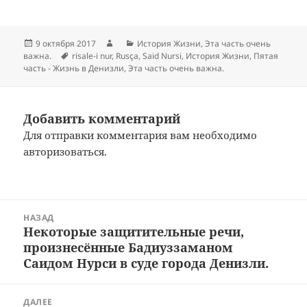
Опубликовано
Автор
Рубрики
9 октября 2017
История Жизни
,
Эта часть очень
Метки
важна.
risale-i nur
,
Rusça
,
Said Nursi
,
История Жизни
,
Пятая
часть - Жизнь в Денизли
,
Эта часть очень важна.
Добавить комментарий
Для отправки комментария вам необходимо
авторизоваться
.
Навигация
НАЗАД
по
Некоторые защитительные речи,
Предыдущая
записям
произнесённые Бадиуззаманом
запись:
Саидом Нурси в суде города Денизли.
ДАЛЕЕ