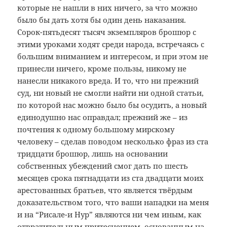
которые не нашли в них ничего, за что можно
было бы дать хотя бы один день наказания.
Сорок-пятьдесят тысяч экземпляров брошюр с
этими уроками ходят среди народа, встречаясь с
большим вниманием и интересом, и при этом не
принесли ничего, кроме пользы, никому не
нанесли никакого вреда. И то, что ни прежний
суд, ни новый не смогли найти ни одной статьи,
по которой нас можно было бы осудить, а новый
единодушно нас оправдал; прежний же – из
почтения к одному большому мирскому
человеку – сделав поводом несколько фраз из ста
тридцати брошюр, лишь на основании
собственных убеждений смог дать по шесть
месяцев срока пятнадцати из ста двадцати моих
арестованных братьев, что является твёрдым
доказательством того, что ваши нападки на меня
и на “Рисале-и Нур” являются ни чем иным, как
отвратительным притеснением, основанным на