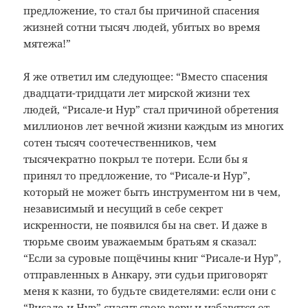
предложение, то стал бы причиной спасения
жизней сотни тысяч людей, убитых во время
мятежа!”
Я же ответил им следующее: “Вместо спасения
двадцати-тридцати лет мирской жизни тех
людей, “Рисале-и Нур” стал причиной обретения
миллионов лет вечной жизни каждым из многих
сотен тысяч соотечественников, чем
тысячекратно покрыл те потери. Если бы я
принял то предложение, то “Рисале-и Нур”,
который не может быть инструментом ни в чем,
независимый и несущий в себе секрет
искренности, не появился бы на свет. И даже в
тюрьме своим уважаемым братьям я сказал:
“Если за суровые пощёчины книг “Рисале-и Нур”,
отправленных в Анкару, эти судьи приговорят
меня к казни, то будьте свидетелями: если они с
“Рисале-и Нур” спасут свою веру и избавятся от