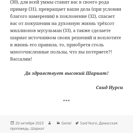
(30), для всей уммы ставит вас в своего рода
пример (31), превращает ваши дела (при условии
благого намерения) в поклонение (32), спасает
вас от покушения на духовную жизнь трёхсот
миллионов мусульман (33), а также сделаете
шариат источником своих решений и воплотите
в жизнь его правила, то, приобретя столь
многочисленные пользы, что вы потеряете?!
Вассалям!
Да здравствует высокий Шариат!
Саид Нурси
***
Опубликовано
Автор
Рубрики
Метки
20 октября 2023
Genel
Said Nursi
,
Дамасская
проповедь
,
Шариат