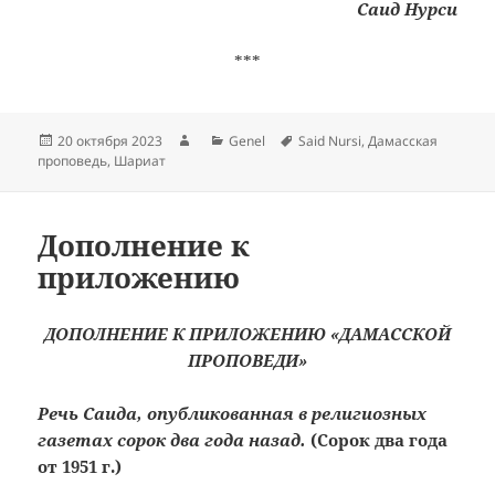
Саид Нурси
***
Опубликовано
Автор
Рубрики
Метки
20 октября 2023
Genel
Said Nursi
,
Дамасская
проповедь
,
Шариат
Дополнение к
приложению
ДОПОЛНЕНИЕ К ПРИЛОЖЕНИЮ «ДАМАССКОЙ
ПРОПОВЕДИ»
Речь Саида, опубликованная в религиозных
газетах сорок два года назад.
(Сорок два года
от 1951 г.)