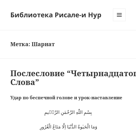
Библиотека Рисале-и Нур
МЕНЮ
И
ВИДЖЕТЫ
Метка:
Шариат
Послесловие “Четырнадцато
Слова”
Удар по беспечной голове и урок-наставление
بِسْمِ اللّٰهِ الرَّحْمٰنِ الرَّحٖيمِ
وَمَا الْحَيٰوةُ الدُّنْيَا اِلَّا مَتَاعُ الْغُرُورِ