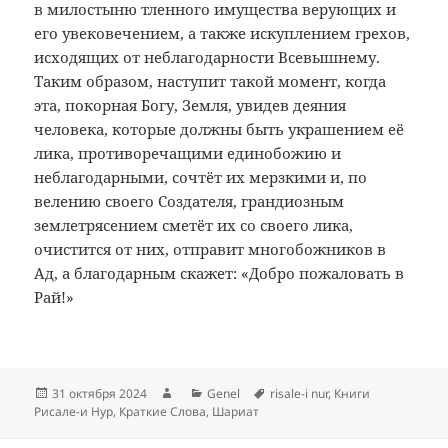
в милостыню тленного имущества верующих и
его увековечением, а также искуплением грехов,
исходящих от неблагодарности Всевышнему.
Таким образом, наступит такой момент, когда
эта, покорная Богу, Земля, увидев деяния
человека, которые должны быть украшением её
лика, противоречащими единобожию и
неблагодарными, сочтёт их мерзкими и, по
велению своего Создателя, грандиозным
землетрясением сметёт их со своего лика,
очистится от них, отправит многобожников в
Ад, а благодарным скажет: «Добро пожаловать в
Рай!»
Опубликовано
Автор
Рубрики
Метки
31 октября 2024
Genel
risale-i nur
,
Книги
Рисале-и Нур
,
Краткие Слова
,
Шариат