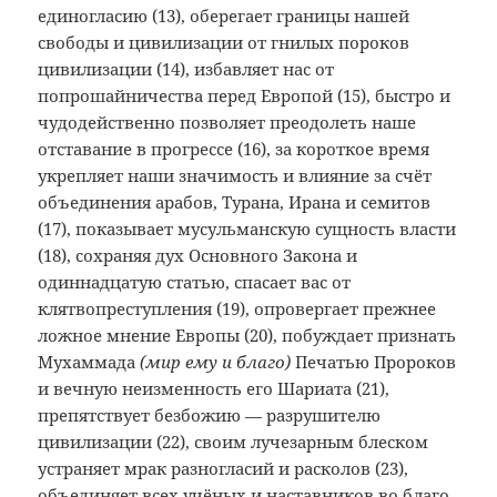
единогласию (13), оберегает границы нашей
свободы и цивилизации от гнилых пороков
цивилизации (14), избавляет нас от
попрошайничества перед Европой (15), быстро и
чудодейственно позволяет преодолеть наше
отставание в прогрессе (16), за короткое время
укрепляет наши значимость и влияние за счёт
объединения арабов, Турана, Ирана и семитов
(17), показывает мусульманскую сущность власти
(18), сохраняя дух Основного Закона и
одиннадцатую статью, спасает вас от
клятвопреступления (19), опровергает прежнее
ложное мнение Европы (20), побуждает признать
Мухаммада
(мир ему и благо)
Печатью Пророков
и вечную неизменность его Шариата (21),
препятствует безбожию — разрушителю
цивилизации (22), своим лучезарным блеском
устраняет мрак разногласий и расколов (23),
объединяет всех учёных и наставников во благо