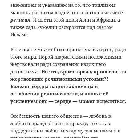
знамением и указанием на то, что топливом
машины развития людей этого региона является
религия
. И цветы этой нивы Азии и Африки, а
также сада Румелии раскроются под светом
Ислама.
Религия не может быть принесена в жертву ради
этого мира. Порой шариатскими положениями
жертвовали ради сохранения издохшего
деспотизма.
Но что, кроме вреда, принесло это
жертвование религиозными устоями?!
Болезнь сердца нации заключена в
ослаблении религиозности, и лишь с её
усилением оно — сердце — может исцелиться.
Особенность нашего общества — любовь к
любви и враждебность к вражде, то есть в
поддержании любви между мусульманами и в
искоренении «солдат» враждебности.