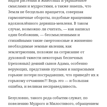
видов растений и животных и украшенное
смыслами и мудростями, а также знаешь, что
Земля не бесцельно вращается, совершая
гармоничные обороты, подобные вращениям
вдохновлённого дервиша-мевлеви. В таком
случае, возможно ли считать, — как написал
один безбожник, — бессмысленными и
стихийными такие смертоносные и жизненно
необходимые земные явления, как
землетрясения, похожие на сотрясание от
духовной тяжести некоторых беспечных
(греховных) деяний сынов Адама, особенно
верующих, представив пустыми и напрасными
горькие потери пострадавших, что приведёт их к
горькому отчаянию?! Ведь это — и большая
ошибка, и великая несправедливость.
Безусловно, такого рода события служат, по
повелению Мудрого и Милостивого, обращением