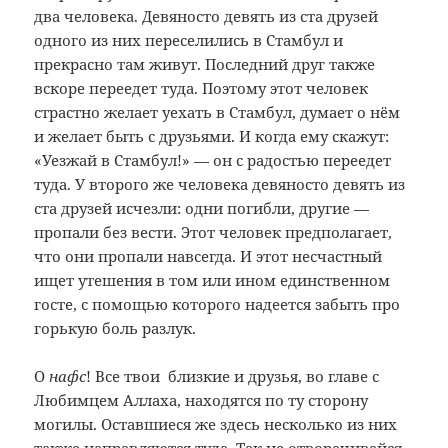
два человека. Девяносто девять из ста друзей
одного из них переселились в Стамбул и
прекрасно там живут. Последний друг также
вскоре переедет туда. Поэтому этот человек
страстно желает уехать в Стамбул, думает о нём
и желает быть с друзьями. И когда ему скажут:
«Уезжай в Стамбул!» — он с радостью переедет
туда. У второго же человека девяносто девять из
ста друзей исчезли: одни погибли, другие —
пропали без вести. Этот человек предполагает,
что они пропали навсегда. И этот несчастный
ищет утешения в том или ином единственном
госте, с помощью которого надеется забыть про
горькую боль разлук.
О
нафс
! Все твои близкие и друзья, во главе с
Любимцем Аллаха, находятся по ту сторону
могилы. Оставшиеся же здесь несколько из них
также направляются туда. Так не отворачивайся