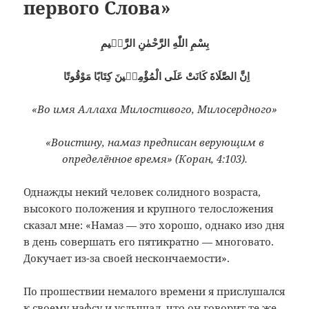
первого Слова»
بِسْمِ اللّٰهِ الرَّحْمٰنِ الرَّحٖيمِ
اِنَّ الصَّلَاةَ كَانَتْ عَلَى الْمُؤْمِنٖينَ كِتَابًا مَوْقُوتًا
«Во имя Аллаха Милостивого, Милосердного»
«Воистину, намаз предписан верующим в
определённое время» (Коран, 4:103).
Однажды некий человек солидного возраста,
высокого положения и крупного телосложения
сказал мне: «Намаз — это хорошо, однако изо дня
в день совершать его пятикратно — многовато.
Докучает из-за своей нескончаемости».
По прошествии немалого времени я прислушался
к своему нафсу и услышал, что он говорит те же