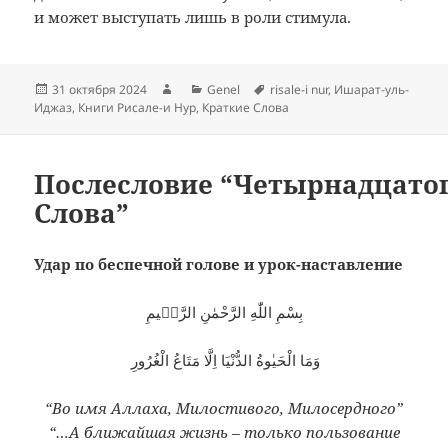
и может выступать лишь в роли стимула.
Опубликовано
Автор
Рубрики
Метки
31 октября 2024
Genel
risale-i nur
,
Ишарат-уль-
Иджаз
,
Книги Рисале-и Нур
,
Краткие Слова
Послесловие “Четырнадцато
Слова”
Удар по беспечной голове и урок-наставление
بِسْمِ اللّٰهِ الرَّحْمٰنِ الرَّحٖيمِ
وَمَا الْحَيٰوةُ الدُّنْيَا اِلَّا مَتَاعُ الْغُرُورِ
“Во имя Аллаха, Милостивого, Милосердного”
“…А ближайшая жизнь – только пользование