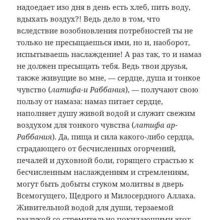
надоедает изо дня в день есть хлеб, пить воду,
вдыхать воздух?! Ведь дело в том, что
вследствие возобновления потребностей ты не
только не пресыщаешься ими, но и, наоборот,
испытываешь наслаждение! А раз так, то и намаз
не должен пресыщать тебя. Ведь твои друзья,
также живущие во мне, — сердце, душа и тонкое
чувство (
латифа-и Раббания
), — получают свою
пользу от намаза: намаз питает сердце,
наполняет душу живой водой и служит свежим
воздухом для тонкого чувства (
латифа ар-
Раббания
). Да, пища и сила какого-либо сердца,
страдающего от бесчисленных огорчений,
печалей и духовной боли, горящего страстью к
бесчисленным наслаждениям и стремлениям,
могут быть добыты стуком молитвы в дверь
Всемогущего, Щедрого и Милосердного Аллаха.
Живительной водой для души, терзаемой
разлукой со стремительно покидающими этот