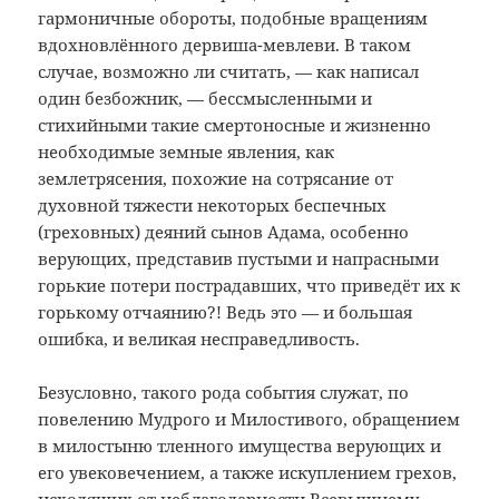
гармоничные обороты, подобные вращениям
вдохновлённого дервиша-мевлеви. В таком
случае, возможно ли считать, — как написал
один безбожник, — бессмысленными и
стихийными такие смертоносные и жизненно
необходимые земные явления, как
землетрясения, похожие на сотрясание от
духовной тяжести некоторых беспечных
(греховных) деяний сынов Адама, особенно
верующих, представив пустыми и напрасными
горькие потери пострадавших, что приведёт их к
горькому отчаянию?! Ведь это — и большая
ошибка, и великая несправедливость.
Безусловно, такого рода события служат, по
повелению Мудрого и Милостивого, обращением
в милостыню тленного имущества верующих и
его увековечением, а также искуплением грехов,
исходящих от неблагодарности Всевышнему.