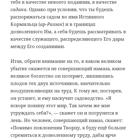
тебе в качестве некоего подаяния, в качестве
садака
. Однако при условии, что ты будешь
распоряжаться садом во имя Истинного
Кормильца (
ар-Раззак
) и в границах
дозволенного Им, а себя будешь рассматривать в
качестве служащего, распределяющего Его дары
между Его созданиями.
Итак, обрати внимание на то, в каком великом
убытке окажется не совершающий намаза, какое
великое богатство он потеряет, лишившись
плодов тех двух источников, значительно
воодушевляющих на труд. К тому же, постарев,
он устанет, и ему наскучит садоводство. «Я
вскоре покину этот мир. Так зачем же мне
утруждать себя?», — скажет он и погрузится в
лень. Но человек, совершающий намаз, скажет:
«Помимо поклонения Творцу, я буду ещё больше
стремиться к дозволенному труду, дабы ярче