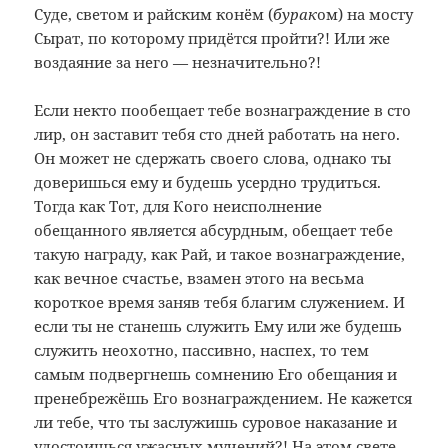
Суде, светом и райским конём (
бурак
ом) на мосту
Сырат, по которому придётся пройти?! Или же
воздаяние за него — незначительно?!
Если некто пообещает тебе вознаграждение в сто
лир, он заставит тебя сто дней работать на него.
Он может не сдержать своего слова, однако ты
доверишься ему и будешь усердно трудиться.
Тогда как Тот, для Кого неисполнение
обещанного является абсурдным, обещает тебе
такую награду, как Рай, и такое вознаграждение,
как вечное счастье, взамен этого на весьма
короткое время заняв тебя благим служением. И
если ты не станешь служить Ему или же будешь
служить неохотно, пассивно, наспех, то тем
самым подвергнешь сомнению Его обещания и
пренебрежёшь Его вознаграждением. Не кажется
ли тебе, что ты заслужишь суровое наказание и
удостоишься ужасных мучений?! На этом свете,