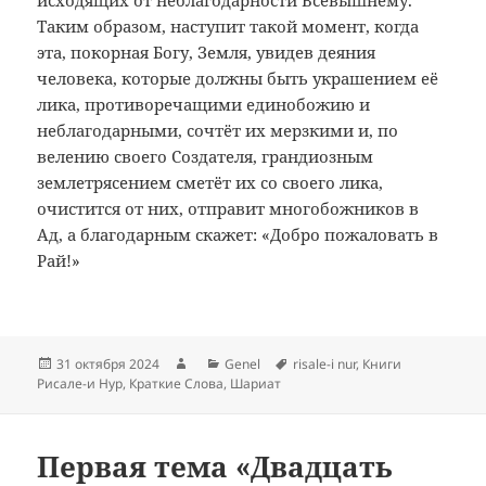
Таким образом, наступит такой момент, когда
эта, покорная Богу, Земля, увидев деяния
человека, которые должны быть украшением её
лика, противоречащими единобожию и
неблагодарными, сочтёт их мерзкими и, по
велению своего Создателя, грандиозным
землетрясением сметёт их со своего лика,
очистится от них, отправит многобожников в
Ад, а благодарным скажет: «Добро пожаловать в
Рай!»
Опубликовано
Автор
Рубрики
Метки
31 октября 2024
Genel
risale-i nur
,
Книги
Рисале-и Нур
,
Краткие Слова
,
Шариат
Первая тема «Двадцать