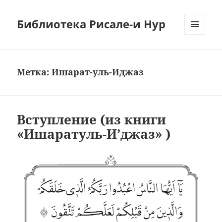
Библиотека Рисале-и Нур
МЕНЮ
И
ВИДЖЕТЫ
Метка:
Ишарат-уль-Иджаз
Вступление (из книги
«Ишаратуль-И’джаз» )