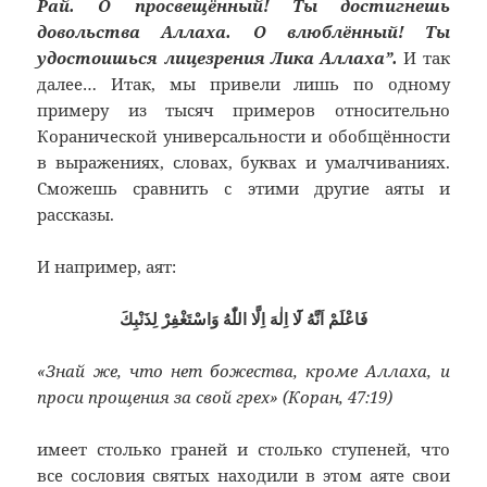
Рай. О просвещённый! Ты достигнешь
довольства Аллаха. О влюблённый! Ты
удостоишься лицезрения Лика Аллаха”.
И так
далее… Итак, мы привели лишь по одному
примеру из тысяч примеров относительно
Коранической универсальности и обобщённости
в выражениях, словах, буквах и умалчиваниях.
Сможешь сравнить с этими другие аяты и
рассказы.
И например, аят:
فَاعْلَمْ اَنَّهُ لَٓا اِلٰهَ اِلَّا اللّٰهُ وَاسْتَغْفِرْ لِذَنْبِكَ
«Знай же, что нет божества, кроме Аллаха, и
проси прощения за свой грех» (Коран, 47:19)
имеет столько граней и столько ступеней, что
все сословия святых находили в этом аяте свои