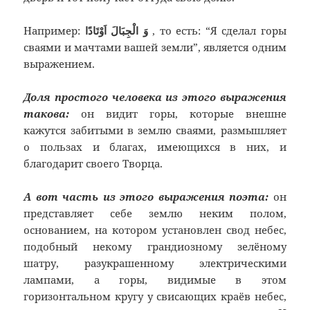
Например:
وَ الْجِبَالَ اَوْتَادًا
, то есть: “Я сделал горы
сваями и мачтами вашей земли”, является одним
выражением.
Доля простого человека из этого выражения
такова:
он видит горы, которые внешне
кажутся забитыми в землю сваями, размышляет
о пользах и благах, имеющихся в них, и
благодарит своего Творца.
А вот часть из этого выражения поэта:
он
представляет себе землю неким полом,
основанием, на котором установлен свод небес,
подобный некому грандиозному зелёному
шатру, разукрашенному электрическими
лампами, а горы, видимые в этом
горизонтальном кругу у свисающих краёв небес,