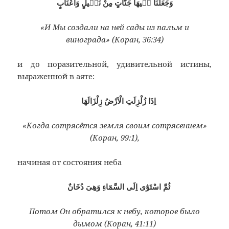
وَجَعَلْنَا فٖيهَا جَنَّاتٍ مِنْ نَخٖيلٍ وَاَعْنَابٍ
«И Мы создали на ней сады из пальм и
винограда» (Коран, 36:34)
и до поразительной, удивительной истины,
выраженной в аяте:
اِذَا زُلْزِلَتِ الْاَرْضُ زِلْزَالَهَا
«Когда сотрясётся земля своим сотрясением»
(Коран, 99:1),
начиная от состояния неба
ثُمَّ اسْتَوٰٓى اِلَى السَّمَٓاءِ وَهِىَ دُخَانٌ
Потом Он обратился к небу, которое было
дымом (Коран, 41:11)