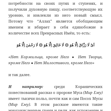
потребности на своих путях и ступенях, и
получили духовную пищу, соответствующую их
уровню, и извлекли из него новый смысл.
Потому что “Аллах” является обобщающим
именем и вбирает в себя единобожие в
количестве всех Прекрасных Имён, то есть:
اَىْ لَا رَزَّاقَ اِلَّا هُوَ ۞ لَا خَالِقَ اِلَّا هُوَ ۞ لَا رَحْمٰنَ اِلَّا هُوَ
«Нет Кормильца, кроме Него ● Нет Творца,
кроме Него ● Нет Милостивого, кроме Него»
и так далее.
И например:
среди Коранических
повествований рассказ о пророке Муса
(Мир Ему)
имеет тысячи польз, почти как и сам Посох Мусы
(Мир Ему)
. В этом рассказе имеются такие
многочисленные грани и цели, как успокоение и