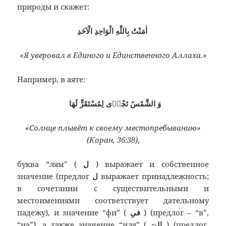
природы и скажет:
اٰمَنْتُ بِاللّٰهِ الْوَاحِدِ الْاَحَدِ
«Я уверовал в Единого и Единственного Аллаха.»
Например, в аяте:
وَ الشَّمْسُ تَجْرٖى لِمُسْتَقَرٍّ لَهَا
«Солнце плывёт к своему местопребыванию»
(Коран, 36:38)
,
буква “лям” (
ل
) выражает и собственное
значение (предлог
ل
выражает принадлежность;
в сочетании с существительными и
местоимениями соответствует дательному
падежу), и значение “фи” (
فىِ
) (предлог – “в”,
“на”), а также значение “иля” (
اِلىَ
) (предлог,