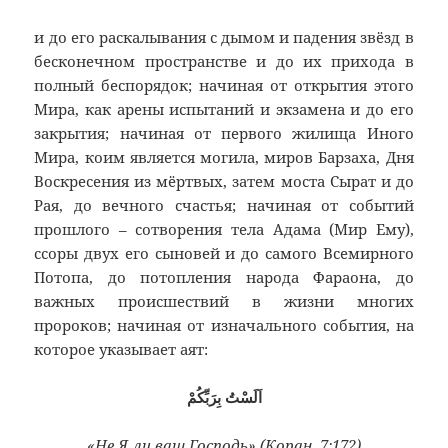
и до его раскалывания с дымом и падения звёзд в
бесконечном пространстве и до их прихода в
полный беспорядок; начиная от открытия этого
Мира, как арены испытаний и экзамена и до его
закрытия; начиная от первого жилища Иного
Мира, коим является могила, миров Барзаха, Дня
Воскресения из мёртвых, затем моста Сырат и до
Рая, до вечного счастья; начиная от событий
прошлого – сотворения тела Адама (Мир Ему),
ссоры двух его сыновей и до самого Всемирного
Потопа, до потопления народа Фараона, до
важных происшествий в жизни многих
пророков; начиная от изначального события, на
которое указывает аят:
اَلَسْتُ بِرَبِّكُمْ
«Не Я ли ваш Господь» (Коран, 7:172)