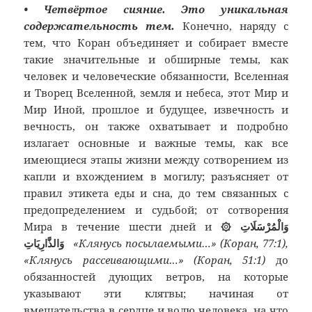
• Четвёртое сияние. Это уникальная
содержательность тем.
Конечно, наряду с
тем, что Коран объединяет и собирает вместе
такие значительные и обширные темы, как
человек и человеческие обязанности, Вселенная
и Творец Вселенной, земля и небеса, этот Мир и
Мир Иной, прошлое и будущее, извечность и
вечность, он также охватывает и подробно
излагает основные и важные темы, как все
имеющиеся этапы жизни между сотворением из
капли и вхождением в могилу; разъясняет от
правил этикета еды и сна, до тем связанных с
предопределением и судьбой; от сотворения
Мира в течение шести дней и
وَالْمُرْسَلَاتِ ۞
وَالذَّارِيَاتِ
«Клянусь посылаемыми…» (Коран, 77:1),
«Клянусь рассеивающими…» (Коран, 51:1)
до
обязанностей дующих ветров, на которые
указывают эти клятвы; начиная от
вмешательства в сердце и волю человека, на что