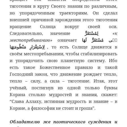
тяготения в кругу Своего знания по различным,
но упорядоченным траекториям. Он сделал
внешней причиной зарождения этого тяготения
вращение Солнца вокруг своей оси.
Следовательно, значение
لِمُسْتَقَرٍّ
«к
местопребыванию»
означает
فٖى مُسْتَقَرٍّ لَهَا
لِاِسْتِقْرَارِ مَنْظُومَتِهَا
, то есть Солнце движется в
своём местопребывании, чтобы стабилизировать
и упорядочить свою планетную систему. Ибо
есть такое Божественное правило и такой
Господний закон, что движение рождает тепло,
тепло – силу, а сила – тяготение. Итак, этот
учёный, постигнув из одной только буквы
Корана столько мудростей и знания, скажет:
“Слава Аллаху, истинная мудрость и знание – в
Коране, а философия не стоит и гроша”.
Обладателю же поэтического суждения и