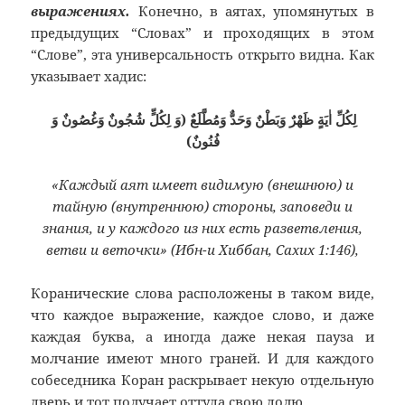
выражениях.
Конечно, в аятах, упомянутых в
предыдущих “Словах” и проходящих в этом
“Слове”, эта универсальность открыто видна. Как
указывает хадис:
لِكُلِّ اٰيَةٍ ظَهْرٌ وَبَطْنٌ وَحَدٌّ وَمُطَّلَعٌ (وَ لِكُلٍّ شُجُونٌ وَغُصُونٌ وَ
فُنُونٌ)
«Каждый аят имеет видимую (внешнюю) и
тайную (внутреннюю) стороны, заповеди и
знания, и у каждого из них есть разветвления,
ветви и веточки» (Ибн-и Хиббан, Сахих 1:146),
Коранические слова расположены в таком виде,
что каждое выражение, каждое слово, и даже
каждая буква, а иногда даже некая пауза и
молчание имеют много граней. И для каждого
собеседника Коран раскрывает некую отдельную
дверь и тот получает оттуда свою долю.