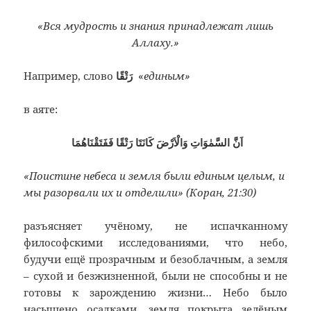
«Вся мудрость и знания принадлежат лишь
Аллаху.»
Например, слово
رَتْقًا
«
единым»
в аяте:
اَنَّ السَّمٰوَاتِ وَالْاَرْضَ كَانَتَا رَتْقًا فَفَتَقْنَاهُمَا
«Поистине небеса и земля были единым целым, и
мы разорвали их и отделили» (Коран, 21:30)
разъясняет учёному, не испачканному
философскими исследованиями, что небо,
будучи ещё прозрачным и безоблачным, а земля
– сухой и безжизненной, были не способны и не
готовы к зарождению жизни… Небо было
насыщено осадками, земля покрыта зелёным