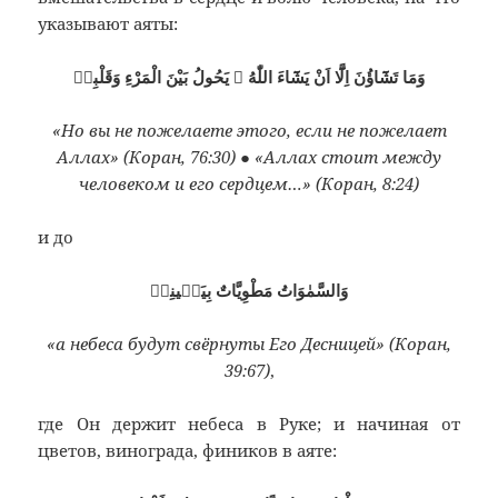
указывают аяты:
وَمَا تَشَٓاؤُنَ اِلَّٓا اَنْ يَشَٓاءَ اللّٰهُ ۞ يَحُولُ بَيْنَ الْمَرْءِ وَقَلْبِهٖ
«Но вы не пожелаете этого, если не пожелает
Аллах» (Коран, 76:30) ● «Аллах стоит между
человеком и его сердцем…» (Коран, 8:24)
и до
وَالسَّمٰوَاتُ مَطْوِيَّاتٌ بِيَمٖينِهٖ
«а небеса будут свёрнуты Его Десницей» (Коран,
39:67)
,
где Он держит небеса в Руке; и начиная от
цветов, винограда, фиников в аяте: