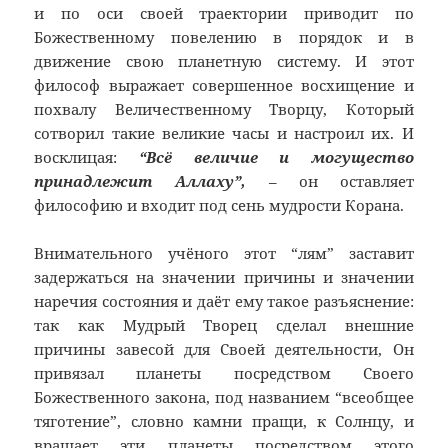
и по оси своей траектории приводит по
Божественному повелению в порядок и в
движение свою планетную систему. И этот
философ выражает совершенное восхищение и
похвалу Величественному Творцу, Который
сотворил такие великие часы и настроил их. И
восклицая:
“Всё величие и могущество
принадлежит Аллаху”,
– он оставляет
философию и входит под сень мудрости Корана.
Внимательного учёного этот “лям” заставит
задержаться на значении причины и значении
наречия состояния и даёт ему такое разъяснение:
так как Мудрый Творец сделал внешние
причины завесой для Своей деятельности, Он
привязал планеты посредством Своего
Божественного закона, под названием “всеобщее
тяготение”, словно камни пращи, к Солнцу, и
вращает эти планеты посредством этого