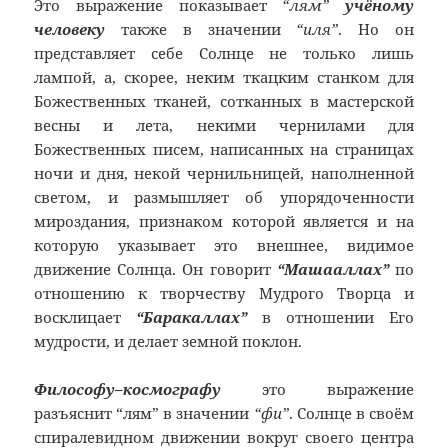
Это выражение показывает
“лям”
учёному
человеку
также в значении
“иля”
. Но он
представляет себе Солнце не только лишь
лампой, а, скорее, неким ткацким станком для
Божественных тканей, сотканных в мастерской
весны и лета, некими чернилами для
Божественных писем, написанных на страницах
ночи и дня, некой чернильницей, наполненной
светом, и размышляет об упорядоченности
мироздания, признаком которой является и на
которую указывает это внешнее, видимое
движение Солнца. Он говорит
“Машааллах”
по
отношению к творчеству Мудрого Творца и
восклицает
“Баракаллах”
в отношении Его
мудрости, и делает земной поклон.
Философу–космографу
это выражение
разъяснит “лям” в значении
“фи”
. Солнце в своём
спиралевидном движении вокруг своего центра