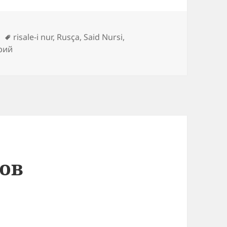
Метки
risale-i nur
,
Rusça
,
Said Nursi
,
к записи СОДЕРЖАНИЕ
рий
ов