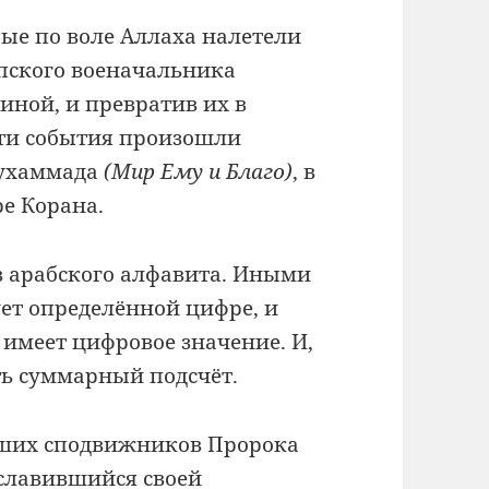
рые по воле Аллаха налетели
пского военачальника
иной, и превратив их в
Эти события произошли
Мухаммада
(Мир Ему и Благо)
, в
ре Корана.
в арабского алфавита. Иными
ует определённой цифре, и
 имеет цифровое значение. И,
ть суммарный подсчёт.
йших сподвижников Пророка
ославившийся своей