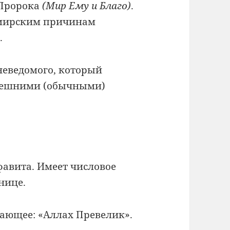
 Пророка
(Мир Ему и Благо)
.
 мирским причинам
.
неведомого, который
нешними (обычными)
фавита. Имеет числовое
нице.
ающее: «Аллах Превелик».