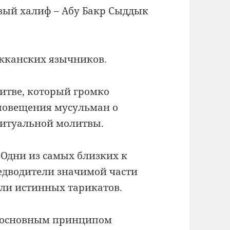
вый халиф – Абу Бакр Сыддык
екканских язычников.
итве, который громко
повещения мусульман о
ритуальной молитвы.
 Одни из самых близких к
едводители значимой части
ли истинных тарикатов.
, основным принципом