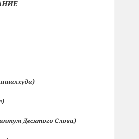
АНИЕ
ташаххуда)
е)
иптум Десятого Слова)