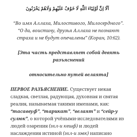
اَلَٓا اِنَّ اَوْلِيَٓاءَ اللّٰهِ لَا خَوْفٌ عَلَيْهِمْ وَلَاهُمْ يَحْزَنُونَ
“Во имя Аллаха, Милостивого, Милосердного”.
“О да, воистину, друзья Аллаха не познают
страха и не будут опечалены” (Коран, 10:62).
[Эта часть представляет собой девять
разъяснений
относительно путей велаята]
ПЕРВОЕ РАЗЪЯСНЕНИЕ.
Существует некая
сладкая, светлая, радующая, духовная и святая
реалия, называемая такими именами, как:
“тасаввуф”
,
“тарикат”
,
“велаят”
и
“сейр-у
сулюк”
, о которой учёными-исследователями из
людей озарения
(эхл-и кешф)
и людей
наслаждения истиной
(эхл-и зэвк)
написано