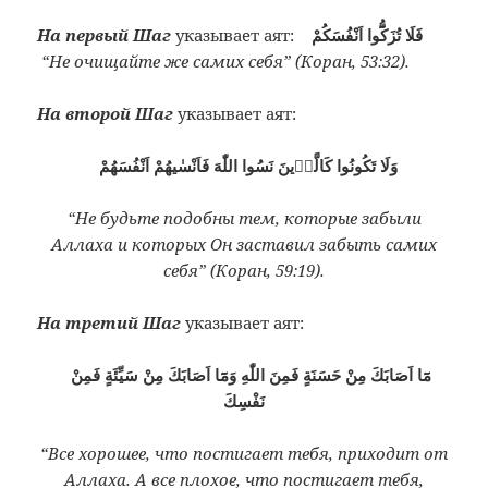
На первый Шаг
указывает аят:
فَلَا تُزَكُّٓوا اَنْفُسَكُمْ
“Не очищайте же самих себя” (Коран, 53:32).
На второй Шаг
указывает аят:
وَلَا تَكُونُوا كَالَّذٖينَ نَسُوا اللّٰهَ فَاَنْسٰيهُمْ اَنْفُسَهُمْ
“Не будьте подобны тем, которые забыли
Аллаха и которых Он заставил забыть самих
себя” (Коран, 59:19).
На третий Шаг
указывает аят:
مَٓا اَصَابَكَ مِنْ حَسَنَةٍ فَمِنَ اللّٰهِ وَمَٓا اَصَابَكَ مِنْ سَيِّئَةٍ فَمِنْ
نَفْسِكَ
“Все хорошее, что постигает тебя, приходит от
Аллаха. А все плохое, что постигает тебя,