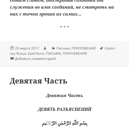
служения во имя созданий, не смотреть на
них с точки зрения их самих…
* * *
Опубликовано
Автор
Рубрики
Метки
20 марта 2017
Письма
,
ПРИЛОЖЕНИЕ
risale-i
nur
,
Rusça
,
Said Nursi
,
ПИСЬМА
,
ПРИЛОЖЕНИЕ
к записи ПРИЛОЖЕНИЕ
Добавить комментарий
Девятая Часть
Девятая Часть
ДЕВЯТЬ РАЗЪЯСНЕНИЙ
بِسْمِ اللّٰهِ الرَّحْمٰنِ الرَّحٖيمِ