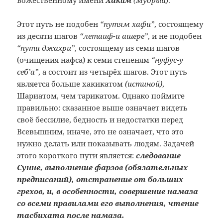
Этот путь не подобен
“путям хафи”
, состоящему
из десяти шагов
“летаиф-и ашере”
, и не подобен
“пути джахри”
, состоящему из семи шагов
(очищения нафса) к семи степеням
“нуфус-у
себ’а”
, а состоит из четырёх шагов. Этот путь
является больше хакикатом
(истиной)
,
Шариатом, чем тарикатом. Однако поймите
правильно: сказанное выше означает видеть
своё бессилие, бедность и недостатки перед
Всевышним, иначе, это не означает, что это
нужно делать или показывать людям. Задачей
этого короткого пути является:
следование
Сунне, выполнение фарзов (обязательных
предписаний), отстранение от больших
грехов, и, в особенности, совершение намаза
со всеми правилами его выполнения, чтение
тасбихата после намаза.