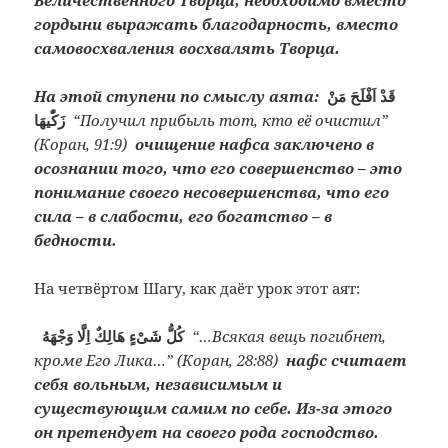
гордыни выражать благодарность, вместо
самовосхваления восхвалять Творца.
На этой ступени по смыслу аята:
قَدْ اَفْلَحَ مَنْ
زَكّٰيهَا
“Получил прибыль тот, кто её очистил”
(Коран, 91:9)
очищение нафса заключено в
осознании того, что его совершенство – это
понимание своего несовершенства, что его
сила – в слабости, его богатство – в
бедности.
На четвёртом Шагу, как даёт урок этот аят:
كُلُّ شَىْءٍ هَالِكٌ اِلَّا وَجْهَهُ
“…Всякая вещь погибнет,
кроме Его Лика…” (Коран, 28:88)
нафс считает
себя вольным, независимым и
существующим самим по себе. Из-за этого
он претендует на своего рода господство.