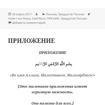
Опубликовано
Автор
Рубрики
Метки
20 марта 2017
Письма
,
Тридцатое Письмо
risale-i nur
,
Rusça
,
Said Nursi
,
ПИСЬМА
,
Тридцатое Письмо
к записи Тридцатое Письмо
Добавить комментарий
ПРИЛОЖЕНИЕ
ПРИЛОЖЕНИЕ
بِسْمِ اللّٰهِ الرَّحْمٰنِ الرَّحٖيمِ
«Во имя Аллаха, Милостивого, Милосердного!»
[Это маленькое приложение имеет
огромную важность.
Оно полезно для всех.]