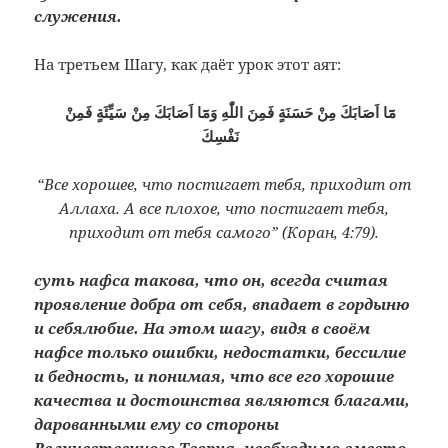
служения.
На третьем Шагу, как даёт урок этот аят:
مَٓا اَصَابَكَ مِنْ حَسَنَةٍ فَمِنَ اللّٰهِ وَمَٓا اَصَابَكَ مِنْ سَيِّئَةٍ فَمِنْ
نَفْسِكَ
“Все хорошее, что постигает тебя, приходит от
Аллаха. А все плохое, что постигает тебя,
приходит от тебя самого” (Коран, 4:79).
суть нафса такова, что он, всегда считая
проявление добра от себя, впадает в гордыню
и себялюбие. На этом шагу, видя в своём
нафсе только ошибки, недостатки, бессилие
и бедность, и понимая, что все его хорошие
качества и достоинства являются благами,
дарованными ему со стороны
Величественного Творца, необходимо вместо