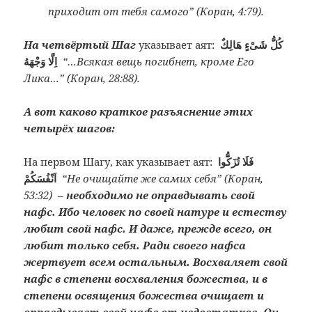
приходит от тебя самого” (Коран, 4:79).
На четвёртый Шаг
указывает аят:
كُلُّ شَىْءٍ هَالِكٌ
اِلَّا وَجْهَهُ
“…Всякая вещь погибнет, кроме Его
Лика…” (Коран, 28:88).
А вот каково краткое разъяснение этих
четырёх шагов:
На первом Шагу, как указывает аят:
فَلَا تُزَكُّٓوا
اَنْفُسَكُمْ
“Не очищайте же самих себя” (Коран,
53:32)
–
необходимо не оправдывать свой
нафс. Ибо человек по своей натуре и естеству
любит свой нафс. И даже, прежде всего, он
любит только себя. Ради своего нафса
жертвует всем остальным. Восхваляет свой
нафс в степени восхваления божества, и в
степени освящения божества очищает и
оправдывает свой нафс от недостатков. Он