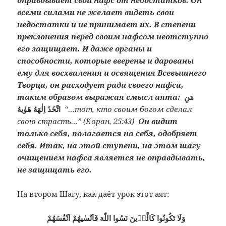
всеми силами не желает видеть свои
недостатки и не принимает их. В степени
преклонения перед своим нафсом неотступно
его защищает. И даже органы и
способности, которые вверены и дарованы
ему для восхваления и освящения Всевышнего
Творца, он расходует ради своего нафса,
таким образом выражая смысл аята:
مَنِ
اتَّخَذَ اِلٰهَهُ هَوٰيهُ
“…тот, кто своим богом сделал
свою страсть…” (Коран, 25:43)
Он видит
только себя, полагается на себя, одобряет
себя. Итак, на этой ступени, на этом шагу
очищением нафса является не оправдывать,
не защищать его.
На втором Шагу, как даёт урок этот аят:
وَلَا تَكُونُوا كَالَّذٖينَ نَسُوا اللّٰهَ فَاَنْسٰيهُمْ اَنْفُسَهُمْ