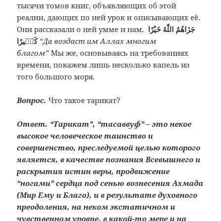
тысячи томов книг, объявляющих об этой
реалии, дающих по ней урок и описывающих её.
Они рассказали о ней умме и нам.
جَزَاهُمُ اللّٰهُ خَيْرًا
كَثٖيرًا
“Да воздаст им Аллах многим
благом”
Мы же, основываясь на требованиях
времени, покажем лишь несколько капель из
того большого моря.
Вопрос.
Что такое тарикат?
Ответ. “Тарикат”, “тасаввуф” – это некое
высокое человеческое таинство и
совершенство, преследуемой целью которого
является, в качестве познания Всевышнего и
раскрытия истин веры, продвижение
“ногами” сердца под сенью вознесения Ахмада
(Мир Ему и Благо), и в результате духовного
преодоления, на неком экстатичном и
чувственном уровне, в какой-то мере и на